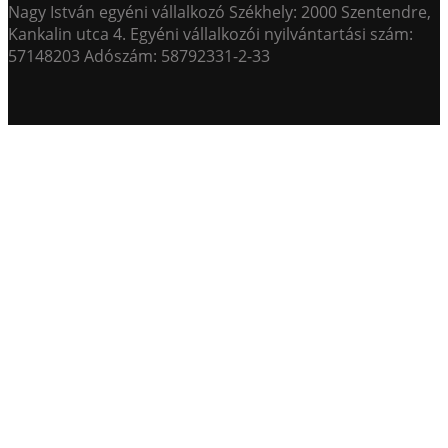
Nagy István egyéni vállalkozó Székhely: 2000 Szentendre,
Kankalin utca 4. Egyéni vállalkozói nyilvántartási szám:
57148203 Adószám: 58792331-2-33